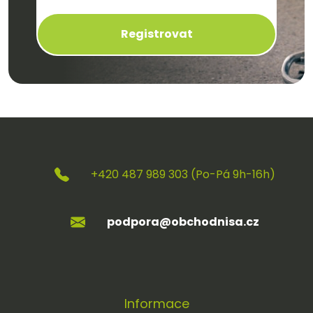
Registrovat
+420 487 989 303 (Po-Pá 9h-16h)
podpora@obchodnisa.cz
Informace