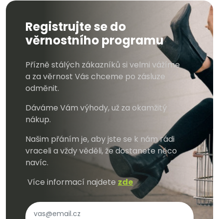
Registrujte se do
věrnostního programu
Přízně stálých zákazníků si velmi vážíme
a za věrnost Vás chceme po zásluze
odměnit.
Dáváme Vám výhody, už za okamžitý
nákup.
Našim přáním je, aby jste se k nám rádi
vraceli a vždy věděli, že dostanete něco
navíc.
Více informací najdete
zde