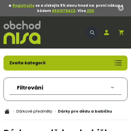
🔥
Registrujte
se a získejte 5% slevu hned na první nákup s
kódem
REGISTRACE
. Více
ZDE
Zvolte kategorii
Akční nabídka
Pracovní oděvy
Filtrování
Pracovní obuv
Pracovní rukavice
Ochranné pomůcky
Dárkové předměty
Dárky pro dědu a babičku
Oděvy
Obuv
Obalový materiál