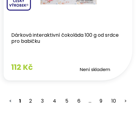
Dárková interaktivní čokoláda 100 g od srdce
pro babičku
112 Kč
Není skladem
<
1
2
3
4
5
6
...
9
10
>