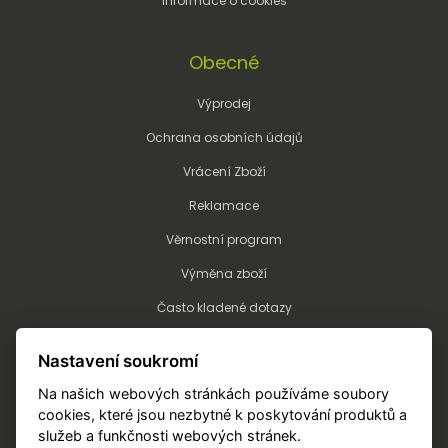
Informace o cookies
Obecné
Výprodej
Ochrana osobních údajů
Vrácení Zboží
Reklamace
Věrnostní program
Výměna zboží
Často kladené dotazy
Kalkulátor potisku a výšivky
Nastavení soukromí
Technologie potisku a výšivky
Na našich webových stránkách používáme soubory
Objednání potisku/výšivky
cookies, které jsou nezbytné k poskytování produktů a
služeb a funkčnosti webových stránek.