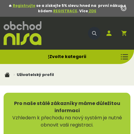
🔥
Registrujte
se a získejte 5% slevu hned na první nákup s
kódem
REGISTRACE
. Více
ZDE
Zvolte kategorii
Uživatelský profil
Pro naše stálé zákazníky máme důležitou
informaci
Vzhledem k přechodu na nový systém je nutné
obnovit vaši registraci.