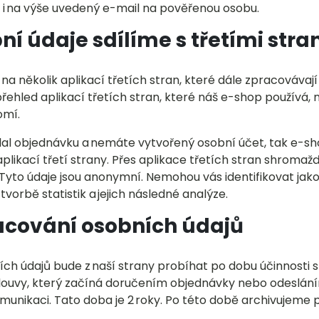
 i na výše uvedený e-mail na pověřenou osobu.
ní údaje sdílíme s třetími str
na několik aplikací třetích stran, které dále zpracovávaj
řehled aplikací třetích stran, které náš e-shop používá,
omí.
lal objednávku a nemáte vytvořený osobní účet, tak e-s
aplikací třetí strany. Přes aplikace třetích stran shrom
Tyto údaje jsou anonymní. Nemohou vás identifikovat jako
tvorbě statistik a jejich následné analýze.
acování osobních údajů
ch údajů bude z naší strany probíhat po dobu účinnosti 
ouvy, který začíná doručením objednávky nebo odeslání
unikaci. Tato doba je 2 roky. Po této době archivujem