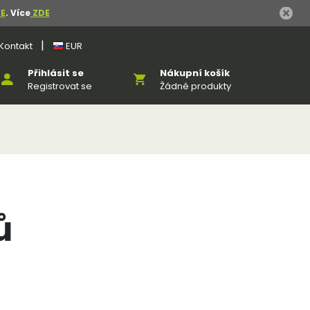
E
. Více
ZDE
|
Kontakt
EUR
Přihlásit se
Nákupní košík
Registrovat se
Žádné produkty
ů