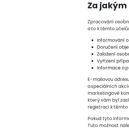
Za jakým
Zpracování osobní
a to k těmto účel
Informování o
Doručení obj
Založení osob
Vyřízení příp
Informace o 
E-mailovou adresu
a speciálních akcí
marketingové komu
který vám byl zas
registraci k těmt
Pokud tyto inform
Tuto možnost nale