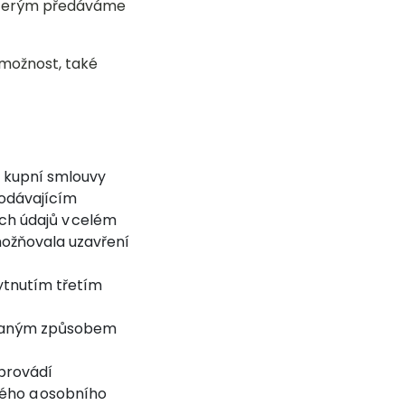
a kterým předáváme
 možnost, také
í kupní smlouvy
rodávajícím
ch údajů v celém
možňovala uzavření
kytnutím třetím
ovaným způsobem
 provádí
mého a osobního