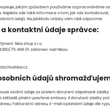
opisuje, jakým způsobem používáme a zpracováváme oso
a. Najdete zde také informace o tom, jak nás kontaktovat
obních údajů. Na jakékoliv otázky vám rádi odpovíme.
 a kontaktní údaje správce:
íjmení: Nisa shop s.r.o.
4360/75 466 01 Jablonec nad Nisou
obchodnisa.cz
 osobních údajů shromažďuje
ze osobní údaje za účelem doručení objednané zásilky 
a základě plnění uzavřené smlouvy. K doručení zásilky p
dresu, Fakturační adresu, E-mail a platební údaje dle typ