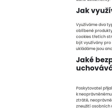
Jak využ
Využíváme dva typ
oblíbené produkty
cookies třetích s
být využívány pro
ukládáme jsou an
Jaké bezp
uchovává
Poskytovatel přija
k neoprávněnému n
ztrátě, neoprávně
zneužití osobních 