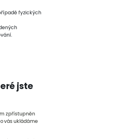
případě fyzických
edených
ování.
eré jste
ám zpřístupněn
é o vás ukládáme