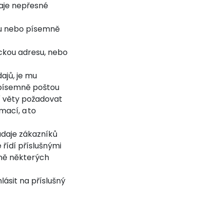
daje nepřesné
su nebo písemně
ickou adresu, nebo
ajů, je mu
 písemně poštou
í věty požadovat
mací, a to
údaje zákazníků
 řídí příslušnými
ěně některých
ásit na příslušný