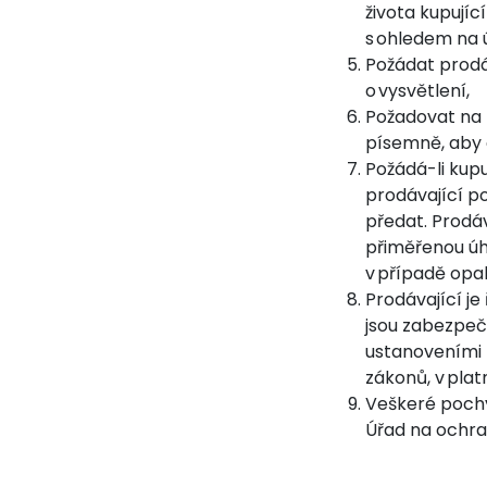
života kupují
s ohledem na ú
Požádat prodá
o vysvětlení,
Požadovat na p
písemně, aby o
Požádá-li kup
prodávající p
předat. Prodá
přiměřenou úh
v případě opa
Prodávající j
jsou zabezpeče
ustanoveními 
zákonů, v pla
Veškeré pochyb
Úřad na ochra