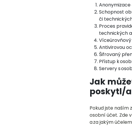
Anonymizace 
Schopnost obn
či technických
Proces pravid
technických a
Víceúrovňový 
Antivirovou o
Šifrovaný přen
Přístup k oso
Servery s oso
Jak můžet
poskytl/
Pokud jste naším 
osobní účet. Zde 
a za jakým účele