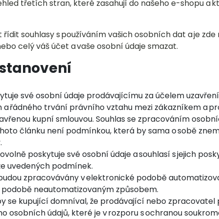
řehled třetích stran, které zasahují do našeho e-shopu 
.
řídit souhlasy s používáním vašich osobních dat a je zde
nebo celý váš účet a vaše osobní údaje smazat.
stanovení
ytuje své osobní údaje prodávajícímu za účelem uzavřen
m a řádného trvání právního vztahu mezi zákazníkem a p
avřenou kupní smlouvou. Souhlas se zpracováním osobní
ohoto článku není podmínkou, která by sama o sobě zne
.
volně poskytuje své osobní údaje a souhlasí s jejich pos
že uvedených podmínek.
 budou zpracovávány v elektronické podobě automatiz
né podobě neautomatizovaným způsobem.
by se kupující domníval, že prodávající nebo zpracovatel
ho osobních údajů, které je v rozporu s ochranou soukro