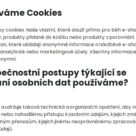
íváme Cookies
y cookies. Naše vlastní, které slouží přímo pro běh e-s
, produkty přidané do košíku nebo produkty v porovnání
tran, které ukládají anonymně informace o návštěvě e-s
 analytické nebo marketingové účely. Všechny informace 
onymní.
ečnostní postupy týkající se
ní osobních dat používáme?
l a udržuje taková technická a organizační opatření, aby 
ebo nahodilému přístupu k osobním údajům, k jejich změn
ným přenosům, k jejich jinému neoprávněnému zpracování,
údajů.