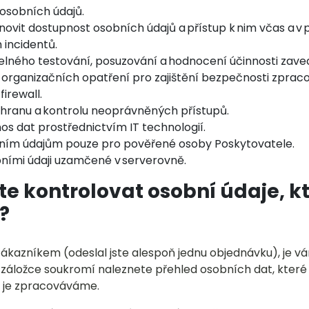
osobních údajů.
ovit dostupnost osobních údajů a přístup k nim včas a v 
 incidentů.
elného testování, posuzování a hodnocení účinnosti zav
 organizačních opatření pro zajištění bezpečnosti zprac
firewall.
chranu a kontrolu neoprávněných přístupů.
os dat prostřednictvím IT technologií.
bním údajům pouze pro pověřené osoby Poskytovatele.
bními údaji uzamčené v serverovně.
e kontrolovat osobní údaje, kt
a?
zákazníkem (odeslal jste alespoň jednu objednávku), je v
v záložce soukromí naleznete přehled osobních dat, kter
m je zpracováváme.