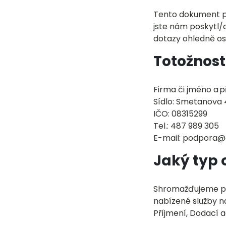
Tento dokument p
jste nám poskytl/
dotazy ohledně os
Totožnost
Firma či jméno a př
Sídlo: Smetanova 
IČO: 08315299
Tel.: 487 989 305
E-mail: podpora@
Jaký typ
Shromažďujeme pou
nabízené služby n
Příjmení, Dodací a