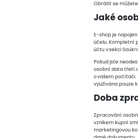
Obrátit se můžete
Jaké osob
E-shop je napojen 
účelu. Kompletní p
účtu v sekci Soukr
Pokud jste neodes
osobní data třetí 
o vašem počítači. 
využívána pouze k 
Doba zpr
Zpracování osobní
vznikem kupní sml
marketingovou kom
dané dokumenty.