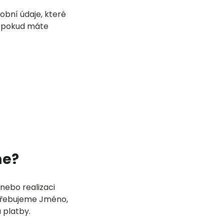
bní údaje, které
, pokud máte
me?
nebo realizaci
otřebujeme Jméno,
u platby.