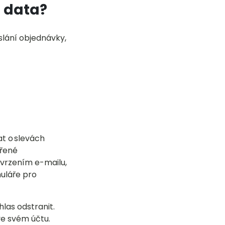
 data?
slání objednávky,
t o slevách
ířené
vrzením e-mailu,
uláře pro
las odstranit.
ve svém účtu.