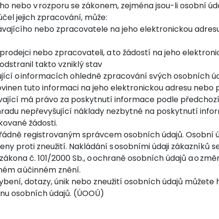
cího nebo v rozporu se zákonem, zejména jsou-li osobní ú
čel jejich zpracování, může:
vajícího nebo zpracovatele na jeho elektronickou adre
rodejci nebo zpracovateli, a to žádostí na jeho elektron
dstranil takto vzniklý stav
ující o informacích ohledně zpracování svých osobních úd
ovinen tuto informaci na jeho elektronickou adresu nebo
vající má právo za poskytnutí informace podle předchoz
radu nepřevyšující náklady nezbytné na poskytnutí infor
kované žádosti.
e řádně registrovaným správcem osobních údajů. Osobní 
ny proti zneužití. Nakládání s osobními údaji zákazníků se
zákona č. 101/2000 Sb., o ochraně osobních údajů a o zm
tném a účinném znění.
ení, dotazy, únik nebo zneužití osobních údajů můžete hl
nu osobních údajů. (ÚOOÚ)