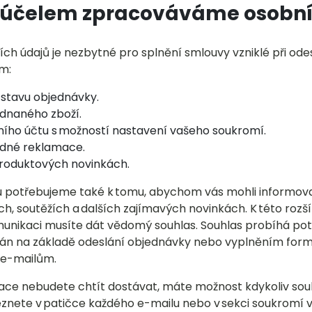
 účelem zpracováváme osobní
ch údajů je nezbytné pro splnění smlouvy vzniklé při ode
ům:
 stavu objednávky.
ednaného zboží.
ního účtu s možností nastavení vašeho soukromí.
adné reklamace.
produktových novinkách.
 potřebujeme také k tomu, abychom vás mohli informova
ch, soutěžích a dalších zajímavých novinkách. K této rozš
nikaci musíte dát vědomý souhlas. Souhlas probíhá pot
lán na základě odeslání objednávky nebo vyplněním form
o e-mailům.
ace nebudete chtít dostávat, máte možnost kdykoliv souh
znete v patičce každého e-mailu nebo v sekci soukromí 