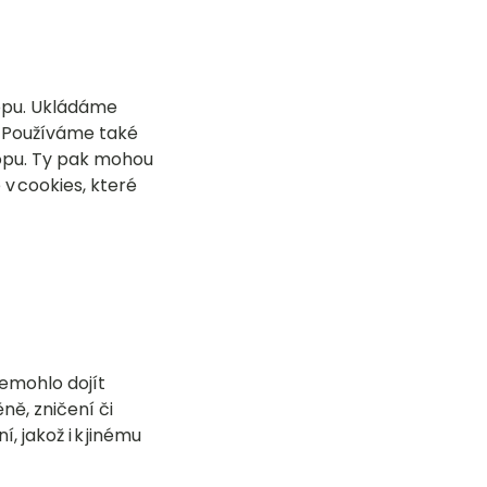
hopu. Ukládáme
. Používáme také
hopu. Ty pak mohou
v cookies, které
nemohlo dojít
ě, zničení či
 jakož i k jinému