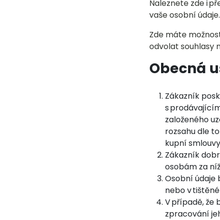
Naleznete zde i p
vaše osobní údaje
Zde máte možnost 
odvolat souhlasy 
Obecná u
Zákazník posk
s prodávající
založeného uz
rozsahu dle t
kupní smlouvy
Zákazník dobro
osobám za ní
Osobní údaje
nebo v tiště
V případě, že 
zpracování je