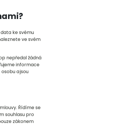
anami?
í data ke svému
 naleznete ve svém
hop nepředal žádná
ažďujeme informace
 osobu a jsou
smlouvy. Řídíme se
m souhlasu pro
e pouze zákonem