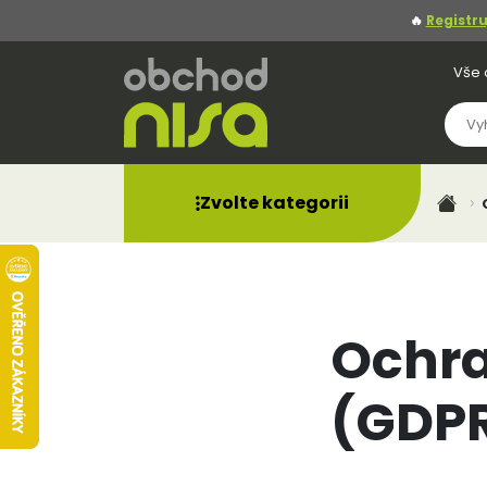
🔥
Registru
Vše 
Zvolte kategorii
Ochra
(GDP