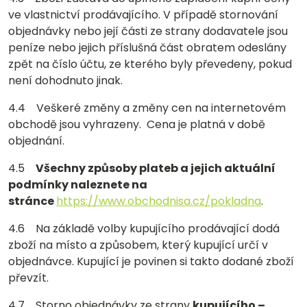
ve vlastnictví prodávajícího. V případě stornování
objednávky nebo její části ze strany dodavatele jsou
peníze nebo jejich příslušná část obratem odeslány
zpět na číslo účtu, ze kterého byly převedeny, pokud
není dohodnuto jinak.
4.4 Veškeré změny a změny cen na internetovém
obchodě jsou vyhrazeny. Cena je platná v době
objednání.
4.5
Všechny způsoby plateb a jejich aktuální
podmínky naleznete na
stránce
https://www.obchodnisa.cz/pokladna
.
4.6 Na základě volby kupujícího prodávající dodá
zboží na místo a způsobem, který kupující určí v
objednávce. Kupující je povinen si takto dodané zboží
převzít.
4.7 Storno objednávky ze strany
kupujícího –