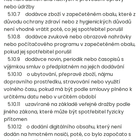
nebo údržby
5.10.7 dodávce zboží v zapečetěném obalu, které z
důvodu ochrany zdraví nebo z hygienických důvodů
není vhodné vrátit poté, co jej spotřebitel porušil
5.10.8 dodávce zvukové nebo obrazové nahrávky
nebo počítačového programu v zapečetěném obalu,
pokud jej spotřebitel porušil
5.10.9 dodávce novin, periodik nebo časopisů s
výjimkou smluv o předplatném na jejich dodávání
5.10.10 o ubytování, přepravě zboží, nájmu
dopravního prostředku, stravování nebo využití
volného času, pokud má být podle smlouvy plněno k
určitému datu nebo v určitém období
5.10.11 uzavírané na základě veřejné dražby podle
jiného zákona, které může být spotřebitel fyzicky
přítomen
5.10.12 o dodání digitálního obsahu, který není
dodán na hmotném nosiči, poté, co bylo započato s