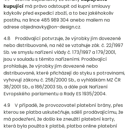
kupující
má právo odstoupit od kupní smlouvy
kdykoliv před expedicí zboží, a to bez jakéhokoliv
postihu, na lince 485 989 304 anebo mailem na
adrese objednavky@on-design.cz.
4.8 Prodávající potvrzuje, že výrobky jím dovezené
nebo distribuované, na něž se vztahuje zák. č. 22/1997
Sb. ve smyslu nařízení vlády č. 173/1997 a 179/2001,
jsou v souladu s těmito nařízeními. Prodávající
prohlašuje, že výrobky jím dovezené nebo
distribuované, které přicházejí do styku s potravinami,
vyhovují zákonu č. 258/2000 Sb., a vyhláškám MZ ČR
38/2001 Sb., a 186/2003 Sb, a dále pak Nařízení
Evropského parlamentu a Rady ES 1935/2004.
4.9 V případě, že provozovatel platební brány, přes
kterou se platba uskutečňuje, sdělí prodávajícímu, že
má podezření, že došlo ke zneužití platební karty,
která byla použita k platbě, platba online platební