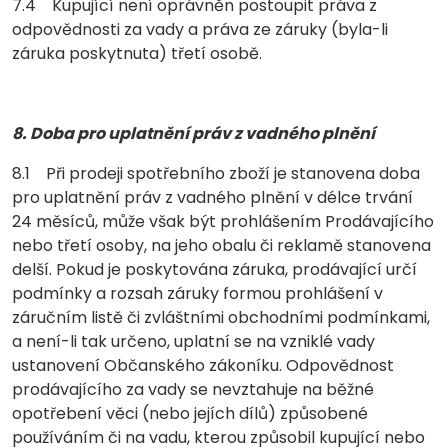
7.4 Kupující není oprávněn postoupit práva z
odpovědnosti za vady a práva ze záruky (byla-li
záruka poskytnuta) třetí osobě.
8. Doba pro uplatnění práv z vadného plnění
8.1 Při prodeji spotřebního zboží je stanovena doba
pro uplatnění práv z vadného plnění v délce trvání
24 měsíců, může však být prohlášením Prodávajícího
nebo třetí osoby, na jeho obalu či reklamě stanovena
delší. Pokud je poskytována záruka, prodávající určí
podmínky a rozsah záruky formou prohlášení v
záručním listě či zvláštními obchodními podmínkami,
a není-li tak určeno, uplatní se na vzniklé vady
ustanovení Občanského zákoníku. Odpovědnost
prodávajícího za vady se nevztahuje na běžné
opotřebení věci (nebo jejích dílů) způsobené
používáním či na vadu, kterou způsobil kupující nebo