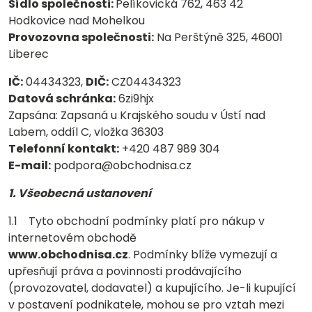
Sídlo společnosti:
Pelíkovická 762, 463 42
Hodkovice nad Mohelkou
Provozovna společnosti:
Na Perštýně 325, 46001
Liberec
IČ:
04434323,
DIČ:
CZ04434323
Datová schránka:
6zi9hjx
Zapsána: Zapsaná u Krajského soudu v Ústí nad
Labem, oddíl C, vložka 36303
Telefonní kontakt:
+420 487 989 304
E-mail:
podpora@obchodnisa.cz
1. Všeobecná ustanovení
1.1 Tyto obchodní podmínky platí pro nákup v
internetovém obchodě
www.obchodnisa.cz
. Podmínky blíže vymezují a
upřesňují práva a povinnosti prodávajícího
(provozovatel, dodavatel) a kupujícího. Je-li kupující
v postavení podnikatele, mohou se pro vztah mezi