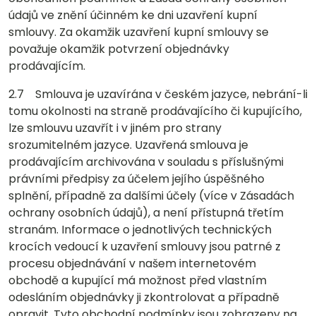
údajů ve znění účinném ke dni uzavření kupní
smlouvy. Za okamžik uzavření kupní smlouvy se
považuje okamžik potvrzení objednávky
prodávajícím.
2.7 Smlouva je uzavírána v českém jazyce, nebrání-li
tomu okolnosti na straně prodávajícího či kupujícího,
lze smlouvu uzavřít i v jiném pro strany
srozumitelném jazyce. Uzavřená smlouva je
prodávajícím archivována v souladu s příslušnými
právními předpisy za účelem jejího úspěšného
splnění, případně za dalšími účely (více v Zásadách
ochrany osobních údajů), a není přístupná třetím
stranám. Informace o jednotlivých technických
krocích vedoucí k uzavření smlouvy jsou patrné z
procesu objednávání v našem internetovém
obchodě a kupující má možnost před vlastním
odesláním objednávky ji zkontrolovat a případně
opravit. Tyto obchodní podmínky jsou zobrazeny na