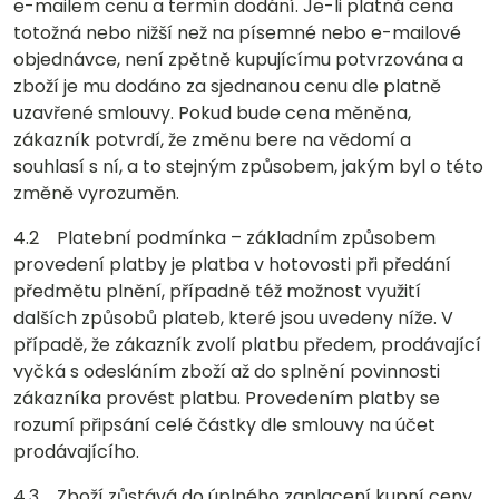
e-mailem cenu a termín dodání. Je-li platná cena
totožná nebo nižší než na písemné nebo e-mailové
objednávce, není zpětně kupujícímu potvrzována a
zboží je mu dodáno za sjednanou cenu dle platně
uzavřené smlouvy. Pokud bude cena měněna,
zákazník potvrdí, že změnu bere na vědomí a
souhlasí s ní, a to stejným způsobem, jakým byl o této
změně vyrozuměn.
4.2 Platební podmínka – základním způsobem
provedení platby je platba v hotovosti při předání
předmětu plnění, případně též možnost využití
dalších způsobů plateb, které jsou uvedeny níže. V
případě, že zákazník zvolí platbu předem, prodávající
vyčká s odesláním zboží až do splnění povinnosti
zákazníka provést platbu. Provedením platby se
rozumí připsání celé částky dle smlouvy na účet
prodávajícího.
4.3 Zboží zůstává do úplného zaplacení kupní ceny