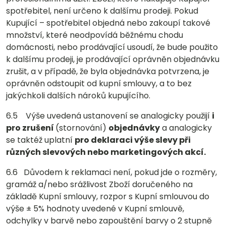
spotřebitel, není určeno k dalšímu prodeji. Pokud
Kupující – spotřebitel objedná nebo zakoupí takové
množství, které neodpovídá běžnému chodu
domácnosti, nebo prodávající usoudí, že bude použito
k dalšímu prodeji, je prodávající oprávněn objednávku
zrušit, a v případě, že byla objednávka potvrzena, je
oprávněn odstoupit od kupní smlouvy, a to bez
jakýchkoli dalších nároků kupujícího.
6.5 Výše uvedená ustanovení se analogicky použijí
i
pro zrušení
(stornování)
objednávky
a analogicky
se taktéž uplatní
pro deklaraci výše slevy při
různých slevových nebo marketingových akcí.
6.6 Důvodem k reklamaci není, pokud jde o rozměry,
gramáž a/nebo srážlivost Zboží doručeného na
základě Kupní smlouvy, rozpor s Kupní smlouvou do
výše ± 5% hodnoty uvedené v Kupní smlouvě,
odchylky v barvě nebo zapouštění barvy o 2 stupně