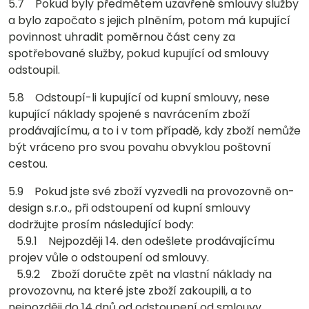
5.7 Pokud byly předmětem uzavřené smlouvy služby
a bylo započato s jejich plněním, potom má kupující
povinnost uhradit poměrnou část ceny za
spotřebované služby, pokud kupující od smlouvy
odstoupil.
5.8 Odstoupí-li kupující od kupní smlouvy, nese
kupující náklady spojené s navrácením zboží
prodávajícímu, a to i v tom případě, kdy zboží nemůže
být vráceno pro svou povahu obvyklou poštovní
cestou.
5.9 Pokud jste své zboží vyzvedli na provozovně on-
design s.r.o., při odstoupení od kupní smlouvy
dodržujte prosím následující body:
5.9.1 Nejpozději 14. den odešlete prodávajícímu
projev vůle o odstoupení od smlouvy.
5.9.2 Zboží doručte zpět na vlastní náklady na
provozovnu, na které jste zboží zakoupili, a to
nejpozději do 14 dnů od odstoupení od smlouvy.