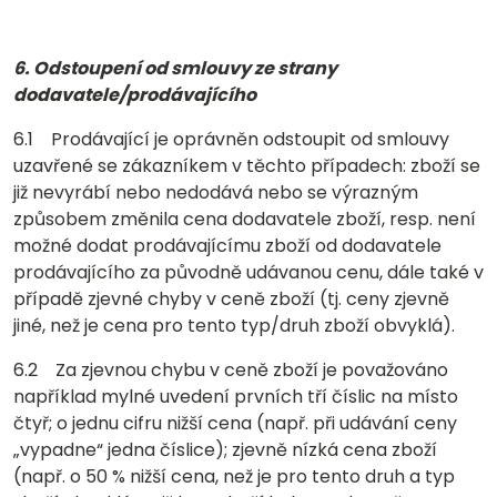
6. Odstoupení od smlouvy ze strany
dodavatele/prodávajícího
6.1 Prodávající je oprávněn odstoupit od smlouvy
uzavřené se zákazníkem v těchto případech: zboží se
již nevyrábí nebo nedodává nebo se výrazným
způsobem změnila cena dodavatele zboží, resp. není
možné dodat prodávajícímu zboží od dodavatele
prodávajícího za původně udávanou cenu, dále také v
případě zjevné chyby v ceně zboží (tj. ceny zjevně
jiné, než je cena pro tento typ/druh zboží obvyklá).
6.2 Za zjevnou chybu v ceně zboží je považováno
například mylné uvedení prvních tří číslic na místo
čtyř; o jednu cifru nižší cena (např. při udávání ceny
„vypadne“ jedna číslice); zjevně nízká cena zboží
(např. o 50 % nižší cena, než je pro tento druh a typ