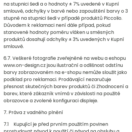
na stupnici šedi a o hodnoty ± 7% uvedené v Kupní
smlouvě, odchylky v barvě nebo zapouštění barvy o 3
stupně na stupnici šedi v případě produktů Piccolio.
Důvodem k reklamaci není dále případ, pokud
stanovené hodnoty poměru vláken u směsných
produktů dosahují odchylky ± 3% uvedených v Kupní
smlouvě.
6.7. Veškeré fotografie zveřejněné na webu a eshopu
www.on-design.cz jsou ilustrační a odlišnost odstínu
barvy zobrazovaném na e-shopu nemůže sloužit jako
podklad pro reklamaci. Prodávající nezaručuje
přesnost skutečných barev produktů či Zhodnocení a
barev, které zákazník vnímá v závislosti na použité
obrazovce a zvolené konfiguraci displeje.
7. Práva z vadného plnění
7.1 Kupující je před prvním použitím povinen
prostudovat návod k použití či návod na obsluhu a