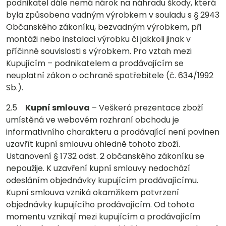
podnikatel dále nemá nárok na náhradu škody, která
byla způsobena vadným výrobkem v souladu s § 2943
Občanského zákoníku, bezvadným výrobkem, při
montáži nebo instalaci výrobku či jakkoli jinak v
příčinné souvislosti s výrobkem. Pro vztah mezi
Kupujícím – podnikatelem a prodávajícím se
neuplatní zákon o ochraně spotřebitele (č. 634/1992
Sb.).
2.5
Kupní smlouva
– Veškerá prezentace zboží
umístěná ve webovém rozhraní obchodu je
informativního charakteru a prodávající není povinen
uzavřít kupní smlouvu ohledně tohoto zboží.
Ustanovení § 1732 odst. 2 občanského zákoníku se
nepoužije. K uzavření kupní smlouvy nedochází
odesláním objednávky kupujícím prodávajícímu.
Kupní smlouva vzniká okamžikem potvrzení
objednávky kupujícího prodávajícím. Od tohoto
momentu vznikají mezi kupujícím a prodávajícím