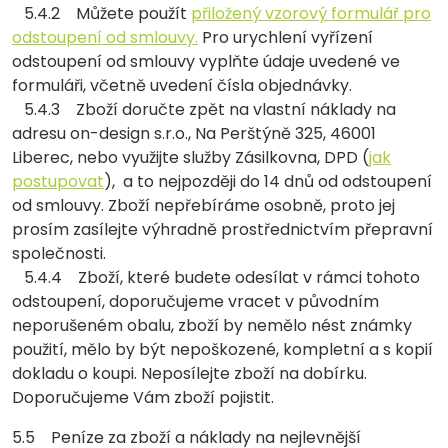
5.4.2 Můžete použít
přiložený vzorový formulář pro
odstoupení od smlouvy.
Pro urychlení vyřízení
odstoupení od smlouvy vyplňte údaje uvedené ve
formuláři, včetně uvedení čísla objednávky.
5.4.3 Zboží doručte zpět na vlastní náklady na
adresu on-design s.r.o., Na Perštýně 325, 46001
Liberec, nebo využijte služby Zásilkovna, DPD (
jak
postupovat
), a to nejpozději do 14 dnů od odstoupení
od smlouvy. Zboží nepřebíráme osobně, proto jej
prosím zasílejte výhradně prostřednictvím přepravní
společnosti.
5.4.4 Zboží, které budete odesílat v rámci tohoto
odstoupení, doporučujeme vracet v původním
neporušeném obalu, zboží by nemělo nést známky
použití, mělo by být nepoškozené, kompletní a s kopií
dokladu o koupi. Neposílejte zboží na dobírku.
Doporučujeme Vám zboží pojistit.
5.5 Peníze za zboží a náklady na nejlevnější