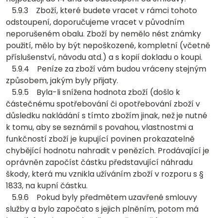
5.9.3 Zboží, které budete vracet v rámci tohoto
odstoupení, doporučujeme vracet v původním
neporušeném obalu. Zboží by nemělo nést známky
použití, mělo by být nepoškozené, kompletní (včetně
příslušenství, návodu atd.) a s kopií dokladu o koupi.
5.9.4 Peníze za zboží vám budou vráceny stejným
způsobem, jakým byly přijaty.
5.9.5 Byla-li snížena hodnota zboží (došlo k
částečnému spotřebování či opotřebování zboží v
důsledku nakládání s tímto zbožím jinak, než je nutné
k tomu, aby se seznámil s povahou, vlastnostmi a
funkčností zboží je kupující povinen prokazatelně
chybějící hodnotu nahradit v penězích. Prodávající je
oprávněn započíst částku představující náhradu
škody, která mu vznikla užíváním zboží v rozporu s §
1833, na kupní částku.
5.9.6 Pokud byly předmětem uzavřené smlouvy
služby a bylo započato s jejich plněním, potom má