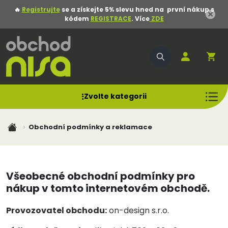
🔥
Registrujte
se a získejte 5% slevu hned na první nákup s
kódem
REGISTRACE
. Více
ZDE
Zvolte kategorii
Obchodní podmínky a reklamace
Všeobecné obchodní podmínky pro
nákup v tomto internetovém obchodě.
Provozovatel obchodu:
on-design s.r.o.