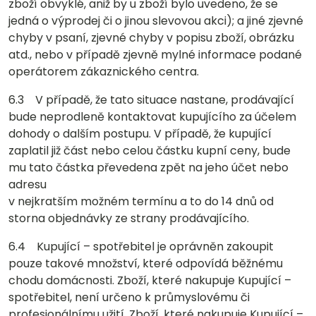
zboží obvyklé, aniž by u zboží bylo uvedeno, že se
jedná o výprodej či o jinou slevovou akci); a jiné zjevné
chyby v psaní, zjevné chyby v popisu zboží, obrázku
atd., nebo v případě zjevně mylné informace podané
operátorem zákaznického centra.
6.3 V případě, že tato situace nastane, prodávající
bude neprodleně kontaktovat kupujícího za účelem
dohody o dalším postupu. V případě, že kupující
zaplatil již část nebo celou částku kupní ceny, bude
mu tato částka převedena zpět na jeho účet nebo
adresu
v nejkratším možném termínu a to do 14 dnů od
storna objednávky ze strany prodávajícího.
6.4 Kupující – spotřebitel je oprávněn zakoupit
pouze takové množství, které odpovídá běžnému
chodu domácnosti. Zboží, které nakupuje Kupující –
spotřebitel, není určeno k průmyslovému či
profesionálnímu užití. Zboží, které nakupuje Kupující –