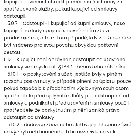
kupující povinnost uhradit poměrnou část ceny za
spotřebované služby, pokud kupující od smlouvy
odstoupil.
5.9.7 Odstoupí-li kupující od kupní smlouvy, nese
kupující náklady spojené s navrácením zboží
prodávajícímu, a to i v tom případě, kdy zboží nemůže
být vráceno pro svou povahu obvyklou poštovní
cestou.
5.13 Kupující není oprávněn odstoupit od uzavřené
smlouvy ve smyslu ust. § 1837 občanského zákoníku:
5.10.1 o poskytování služeb, jestliže byly v plném
rozsahu poskytnuty; v případě plnění za úplatu, pouze
pokud započalo s předchozím výslovným souhlasem
spotřebitele před uplynutím lhůty pro odstoupení od
smlouvy a podnikatel před uzavřením smlouvy poučil
spotřebitele, že poskytnutím plnění zaniká právo
odstoupit od smlouvy
5.10.2 dodávce zboží nebo služby, jejichž cena závisí
na výchylkách finančního trhu nezávisle na vůli