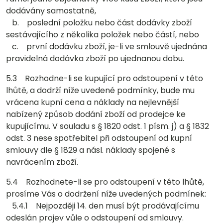
dodávány samostatně,
b. poslední položku nebo část dodávky zboží
sestávajícího z několika položek nebo částí, nebo
c. první dodávku zboží, je-li ve smlouvě ujednána
pravidelná dodávka zboží po ujednanou dobu.
5.3 Rozhodne-li se kupující pro odstoupení v této
lhůtě, a dodrží níže uvedené podmínky, bude mu
vrácena kupní cena a náklady na nejlevnější
nabízený způsob dodání zboží od prodejce ke
kupujícímu. V souladu s § 1820 odst. 1 písm. j) a § 1832
odst. 3 nese spotřebitel při odstoupení od kupní
smlouvy dle § 1829 a násl. náklady spojené s
navrácením zboží.
5.4 Rozhodnete-li se pro odstoupení v této lhůtě,
prosíme Vás o dodržení níže uvedených podmínek:
5.4.1 Nejpozději 14. den musí být prodávajícímu
odeslán projev vůle o odstoupení od smlouvy.