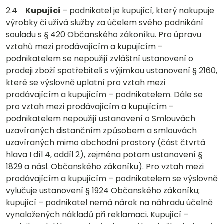
2.4
Kupující
– podnikatel je kupující, který nakupuje
výrobky či užívá služby za účelem svého podnikání
souladu s § 420 Občanského zákoníku. Pro úpravu
vztahů mezi prodávajícím a kupujícím –
podnikatelem se nepoužijí zvláštní ustanovení o
prodeji zboží spotřebiteli s výjimkou ustanovení § 2160,
které se výslovně uplatní pro vztah mezi
prodávajícím a kupujícím – podnikatelem. Dále se
pro vztah mezi prodávajícím a kupujícím –
podnikatelem nepoužijí ustanovení o Smlouvách
uzavíraných distančním způsobem a smlouvách
uzavíraných mimo obchodní prostory (část čtvrtá
hlava I díl 4, oddíl 2), zejména potom ustanovení §
1829 a násl. Občanského zákoníku). Pro vztah mezi
prodávajícím a kupujícím – podnikatelem se výslovně
vylučuje ustanovení § 1924 Občanského zákoníku;
kupující – podnikatel nemá nárok na náhradu účelně
vynaložených nákladů při reklamaci. Kupující –