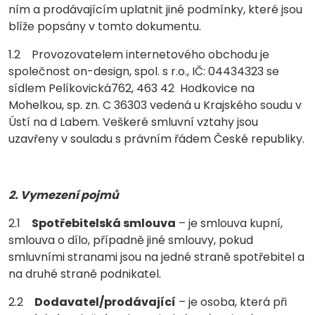
ním a prodávajícím uplatnit jiné podmínky, které jsou
blíže popsány v tomto dokumentu.
1.2 Provozovatelem internetového obchodu je
společnost on-design, spol. s r.o., IČ: 04434323 se
sídlem Pelíkovická762, 463 42 Hodkovice na
Mohelkou, sp. zn. C 36303 vedená u Krajského soudu v
Ústí na d Labem. Veškeré smluvní vztahy jsou
uzavřeny v souladu s právním řádem České republiky.
2. Vymezení pojmů
2.1
Spotřebitelská smlouva
– je smlouva kupní,
smlouva o dílo, případně jiné smlouvy, pokud
smluvními stranami jsou na jedné straně spotřebitel a
na druhé straně podnikatel.
2.2
Dodavatel/prodávající
– je osoba, která při