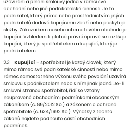
uzavírání a plnění smlouvy jedná v rámci své
obchodní nebo jiné podnikatelské činnosti. Je to
podnikatel, který přímo nebo prostřednictvím jiných
podnikatelů dodává kupujícímu zboží nebo poskytuje
služby. Zákazníkem našeho internetového obchodu je
kupující. Vzhledem k platné právní úpravě se rozlišuje
kupující, který je spotřebitelem a kupující, který je
podnikatelem.
2.3
Kupující
– spotřebitel je každý člověk, který
mimo rámec své podnikatelské činnosti nebo mimo
rámec samostatného výkonu svého povolání uzavírá
smlouvu s podnikatelem nebo s ním jinak jedná. Je-li
smluvní stranou spotřebitel, řídí se vztahy
neupravené obchodními podmínkami občanským
zákoníkem (č. 89/2012 Sb.) a zákonem o ochraně
spotřebitele (č. 634/1992 Sb.). Výňatky z těchto
zákonů najdete pod touto částí obchodních
podmínek.