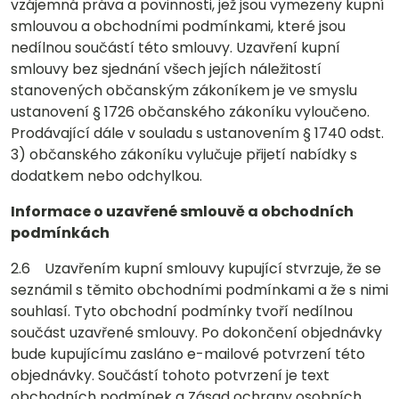
vzájemná práva a povinnosti, jež jsou vymezeny kupní
smlouvou a obchodními podmínkami, které jsou
nedílnou součástí této smlouvy. Uzavření kupní
smlouvy bez sjednání všech jejích náležitostí
stanovených občanským zákoníkem je ve smyslu
ustanovení § 1726 občanského zákoníku vyloučeno.
Prodávající dále v souladu s ustanovením § 1740 odst.
3) občanského zákoníku vylučuje přijetí nabídky s
dodatkem nebo odchylkou.
Informace o uzavřené smlouvě a obchodních
podmínkách
2.6 Uzavřením kupní smlouvy kupující stvrzuje, že se
seznámil s těmito obchodními podmínkami a že s nimi
souhlasí. Tyto obchodní podmínky tvoří nedílnou
součást uzavřené smlouvy. Po dokončení objednávky
bude kupujícímu zasláno e-mailové potvrzení této
objednávky. Součástí tohoto potvrzení je text
obchodních podmínek a Zásad ochrany osobních