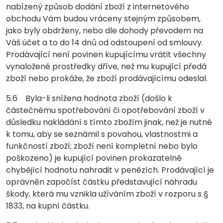
nabízený způsob dodání zboží z internetového
obchodu Vám budou vráceny stejným způsobem,
jako byly obdrženy, nebo dle dohody převodem na
Váš účet a to do 14 dnů od odstoupení od smlouvy.
Prodávající není povinen kupujícímu vrátit všechny
vynaložené prostředky dříve, než mu kupující předá
zboží nebo prokáže, že zboží prodávajícímu odeslal.
5.6 Byla-li snížena hodnota zboží (došlo k
částečnému spotřebování či opotřebování zboží v
důsledku nakládání s tímto zbožím jinak, než je nutné
k tomu, aby se seznámil s povahou, vlastnostmi a
funkčností zboží; zboží není kompletní nebo bylo
poškozeno) je kupující povinen prokazatelně
chybějící hodnotu nahradit v penězích. Prodávající je
oprávněn započíst částku představující náhradu
škody, která mu vznikla užíváním zboží v rozporu s §
1833, na kupní částku.