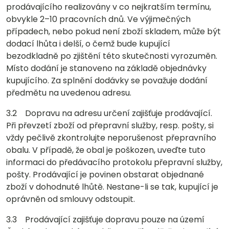
prodávajícího realizovány v co nejkratším termínu,
obvykle 2–10 pracovních dnů. Ve výjimečných
případech, nebo pokud není zboží skladem, může být
dodací lhůta i delší, o čemž bude kupující
bezodkladně po zjištění této skutečnosti vyrozuměn.
Místo dodání je stanoveno na základě objednávky
kupujícího. Za splnění dodávky se považuje dodání
předmětu na uvedenou adresu.
3.2 Dopravu na adresu určení zajišťuje prodávající.
Při převzetí zboží od přepravní služby, resp. pošty, si
vždy pečlivě zkontrolujte neporušenost přepravního
obalu. V případě, že obal je poškozen, uveďte tuto
informaci do předávacího protokolu přepravní služby,
pošty. Prodávající je povinen obstarat objednané
zboží v dohodnuté lhůtě. Nestane-li se tak, kupující je
oprávněn od smlouvy odstoupit.
3.3 Prodávající zajišťuje dopravu pouze na území