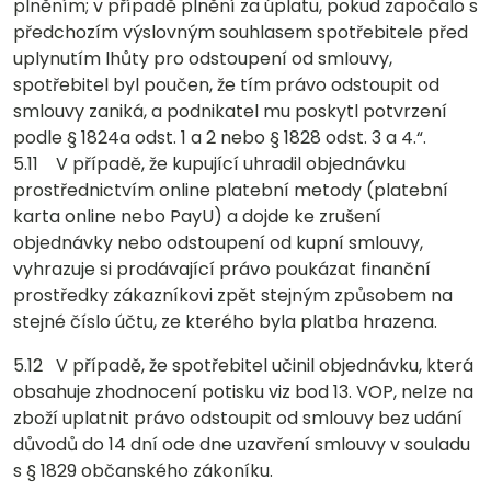
plněním; v případě plnění za úplatu, pokud započalo s
předchozím výslovným souhlasem spotřebitele před
uplynutím lhůty pro odstoupení od smlouvy,
spotřebitel byl poučen, že tím právo odstoupit od
smlouvy zaniká, a podnikatel mu poskytl potvrzení
podle § 1824a odst. 1 a 2 nebo § 1828 odst. 3 a 4.“.
5.11 V případě, že kupující uhradil objednávku
prostřednictvím online platební metody (platební
karta online nebo PayU) a dojde ke zrušení
objednávky nebo odstoupení od kupní smlouvy,
vyhrazuje si prodávající právo poukázat finanční
prostředky zákazníkovi zpět stejným způsobem na
stejné číslo účtu, ze kterého byla platba hrazena.
5.12 V případě, že spotřebitel učinil objednávku, která
obsahuje zhodnocení potisku viz bod 13. VOP, nelze na
zboží uplatnit právo odstoupit od smlouvy bez udání
důvodů do 14 dní ode dne uzavření smlouvy v souladu
s § 1829 občanského zákoníku.