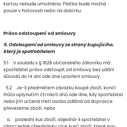
kartou nebude umožněna. Platba bude možná
pouze v hotovosti nebo na dobírku.
Právo odstoupení od smlouvy
5. Odstoupení od smlouvy ze strany kupujícího,
který je spotřebitelem
5.1 V souladu s § 1829 občanského zákoníku má
spotřebitel právo odstoupit od smlouvy bez udání
důvodů do 14 dní ode dne uzavření smlouvy.
5.2 Je-li předmětem závazku koupě zboží, končí
lhůta uplynutím čtrnácti dnů ode dne, kdy spotřebitel
nebo jím určená třetí osoba odlišná od dopravce
převezeme zboží, nebo
a. poslední kus zboží, objedná-li spotřebitel v
rámci jedné objednávky více kusů zboží, které jsou