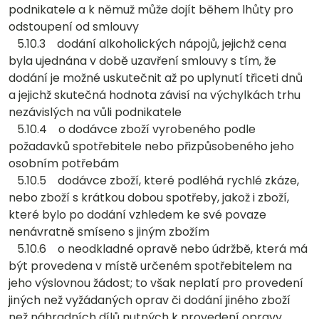
podnikatele a k němuž může dojít během lhůty pro
odstoupení od smlouvy
5.10.3 dodání alkoholických nápojů, jejichž cena
byla ujednána v době uzavření smlouvy s tím, že
dodání je možné uskutečnit až po uplynutí třiceti dnů
a jejichž skutečná hodnota závisí na výchylkách trhu
nezávislých na vůli podnikatele
5.10.4 o dodávce zboží vyrobeného podle
požadavků spotřebitele nebo přizpůsobeného jeho
osobním potřebám
5.10.5 dodávce zboží, které podléhá rychlé zkáze,
nebo zboží s krátkou dobou spotřeby, jakož i zboží,
které bylo po dodání vzhledem ke své povaze
nenávratně smíseno s jiným zbožím
5.10.6 o neodkladné opravě nebo údržbě, která má
být provedena v místě určeném spotřebitelem na
jeho výslovnou žádost; to však neplatí pro provedení
jiných než vyžádaných oprav či dodání jiného zboží
než náhradních dílů nutných k provedení opravy