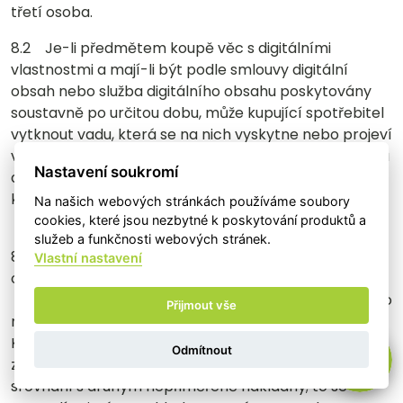
třetí osoba.
8.2 Je-li předmětem koupě věc s digitálními
vlastnostmi a mají-li být podle smlouvy digitální
obsah nebo služba digitálního obsahu poskytovány
soustavně po určitou dobu, může kupující spotřebitel
vytknout vadu, která se na nich vyskytne nebo projeví
v době dvou let od převzetí. Má-li být plněno po dobu
Nastavení soukromí
delší dvou let, má kupující spotřebitel právo z vady,
která se vyskytne nebo projeví v této době.
Na našich webových stránkách používáme soubory
cookies, které jsou nezbytné k poskytování produktů a
služeb a funkčnosti webových stránek.
8.3 Kupující – spotřebitel má při uplatnění práv z
Vlastní nastavení
odpovědnosti z vadného plnění tato práva:
8.3.1 právo na bezplatnou opravu zboží nebo právo
Přijmout vše
na dodání nového zboží nebo výměnu jeho součásti.
Kupující –spotřebitel smí uplatnit pouze takový
Odmítnout
způsob odstranění vady, který není nemožný nebo ve
srovnání s druhým nepřiměřeně nákladný; to se