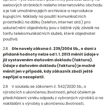
webových stránkách našeho internetového obchodu
a je tak umožněna jejich archivace a reprodukce
kupujícím. Náklady na použití komunikačních
prostředků na dálku (telefon, internet atd.) pro
uskutečnění objednávky jsou v běžné výši, závislé na
tarifu telekomunikačních služeb, které objednatel
používá.
2.8
Dle novely zákona č. 235/2004 Sb., o dani z
přidané hodnoty nelze od 1. 1. 2013 měnit údaje v
již vystaveném daňovém dokladu (faktura).
Údaje v daňovém dokladu (faktura) je možné
měnit jen v případě, kdy zákazník zboží ještě
nepřijal a nezaplatil.
2.9 V souladu se zákonem č. 542/2020 Sb., o
výrobcích s ukončenou životností, jehož účelem je
předcházení vzniku odpadu z vybraných výrobků a na
nakládání s výrobky s ukončenou životností,