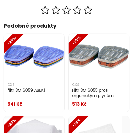
Podobné produkty
-20%
-20%
CXS
CXS
filtr 3M 6059 ABEK1
Filtr 3M 6055 proti
organickým plynům
541 Kč
513 Kč
-20%
-33%