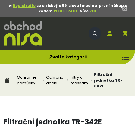
🔥
Registrujte
se a získejte 5% slevu hned na první nákup s
kódem
REGISTRACE
. Více
ZDE
Zvolte kategorii
Filtrační
Ochranné
Ochrana
Filtry k
jednotka TR-
pomůcky
dechu
maskám
342E
Filtrační jednotka TR-342E