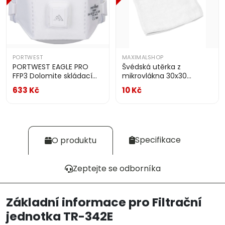
PORTWEST
MAXIMALSHOP
PORTWEST EAGLE PRO
Švédská utěrka z
FFP3 Dolomite skládací
mikrovlákna 30x30
respirátor s ventilkem
DYKENO
633 Kč
10 Kč
(balení 10 ks) bílá
Specifikace
O produktu
Zeptejte se odborníka
Základní informace pro Filtrační
jednotka TR-342E