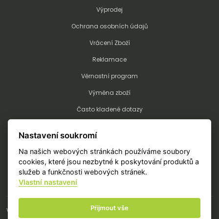
Výprodej
Ochrana osobních údajů
Vrácení Zboží
Reklamace
Věrnostní program
Výměna zboží
Často kladené dotazy
Kalkulátor potisku a výšivky
Nastavení soukromí
Technologie potisku a výšivky
Na našich webových stránkách používáme soubory
Objednání potisku/výšivky
cookies, které jsou nezbytné k poskytování produktů a
služeb a funkčnosti webových stránek.
Vlastní nastavení
Přijmout vše
Vše o nákupu
Tabulky velikostí
Obchodní podmínky a reklamace