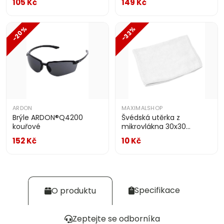
105 Kč
149 Kč
-20%
-33%
ARDON
MAXIMALSHOP
Brýle ARDON®Q4200
Švédská utěrka z
kouřové
mikrovlákna 30x30
DYKENO
152 Kč
10 Kč
Specifikace
O produktu
Zeptejte se odborníka