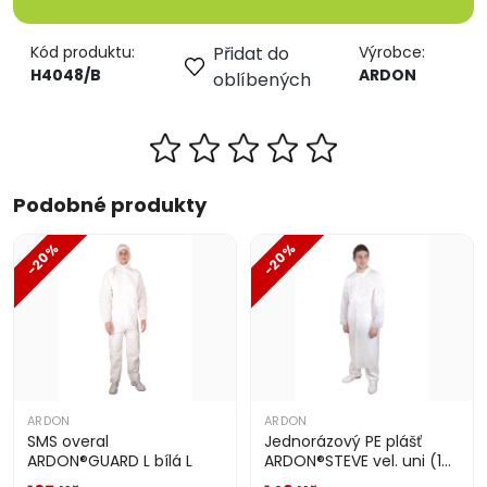
Kód produktu:
Přidat do
Výrobce:
H4048/B
ARDON
oblíbených
Podobné produkty
-20%
-20%
ARDON
ARDON
SMS overal
Jednorázový PE plášť
ARDON®GUARD L bílá L
ARDON®STEVE vel. uni (10
ks) bílý bílá