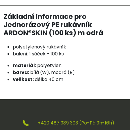
Základní informace pro
Jednorázový PE rukávník
ARDON®SKIN (100 ks) m odrá
polyetylenový rukávník
balení: 1 sáček - 100 ks
materiál:
polyetylen
barva:
bílá (W), modrá (B)
velikost:
délka 40 cm
+420 487 989 303 (Po-Pá 9h-16h)