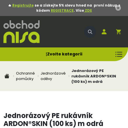
🔥
Registrujte
se a získejte 5% slevu hned na první nákup s
kódem
REGISTRACE
. Více
ZDE
Zvolte kategorii
Jednorázový PE
Ochranné
Jednorázové
rukávník ARDON®SKIN
pomůcky
oděvy
(100 ks) m odrá
Jednorázový PE rukávník
ARDON®SKIN (100 ks) m odrá