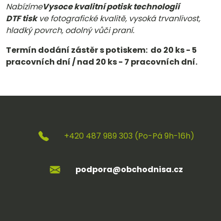
Nabízíme
Vysoce kvalitní potisk
technologií
DTF
tisk
v
e fotografické kvalitě, vysoká trvanlivost,
hladký povrch, odolný vůči praní.
Termín dodání zástěr s potiskem: do 20 ks - 5
pracovních dní / nad 20 ks - 7 pracovních dní.
+420 487 989 303 (Po-Pá 9h-16h)
podpora@obchodnisa.cz