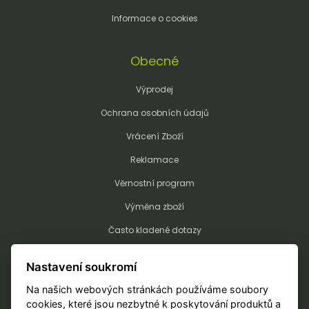
Informace o cookies
Obecné
Výprodej
Ochrana osobních údajů
Vrácení Zboží
Reklamace
Věrnostní program
Výměna zboží
Často kladené dotazy
Kalkulátor potisku a výšivky
Nastavení soukromí
Technologie potisku a výšivky
Na našich webových stránkách používáme soubory
Objednání potisku/výšivky
cookies, které jsou nezbytné k poskytování produktů a