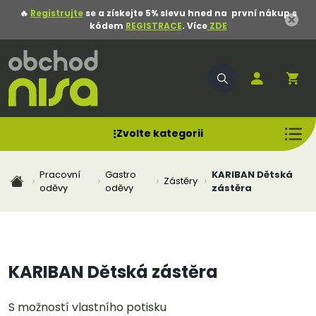
🔥
Registrujte
se a získejte 5% slevu hned na první nákup s
kódem
REGISTRACE
. Více
ZDE
Zvolte kategorii
Pracovní
Gastro
KARIBAN Dětská
Zástěry
oděvy
oděvy
zástěra
KARIBAN Dětská zástěra
S možností vlastního potisku