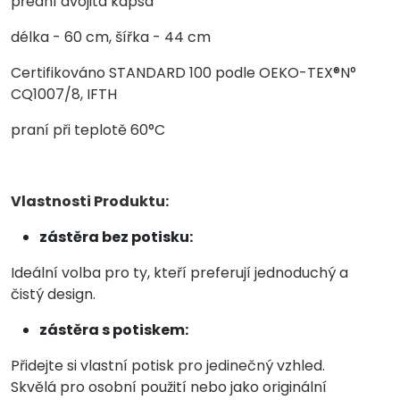
přední dvojitá kapsa
délka - 60 cm, šířka - 44 cm
Certifikováno STANDARD 100 podle OEKO-TEX®N°
CQ1007/8, IFTH
praní při teplotě 60°C
Vlastnosti Produktu:
zástěra bez potisku:
Ideální volba pro ty, kteří preferují jednoduchý a
čistý design.
zástěra s potiskem:
Přidejte si vlastní potisk pro jedinečný vzhled.
Skvělá pro osobní použití nebo jako originální