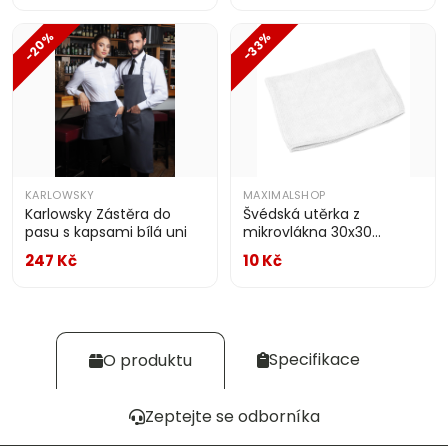
-20%
-33%
KARLOWSKY
MAXIMALSHOP
Karlowsky Zástěra do
Švédská utěrka z
pasu s kapsami bílá uni
mikrovlákna 30x30
DYKENO
247 Kč
10 Kč
Specifikace
O produktu
Zeptejte se odborníka