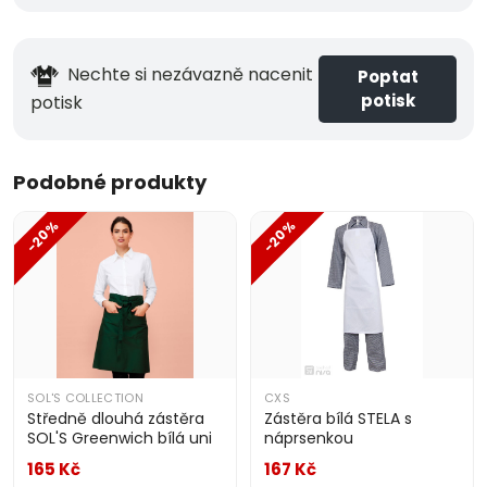
Nechte si nezávazně nacenit
Poptat
potisk
potisk
Podobné produkty
-20%
-20%
SOL'S COLLECTION
CXS
Středně dlouhá zástěra
Zástěra bílá STELA s
SOL'S Greenwich bílá uni
náprsenkou
165 Kč
167 Kč