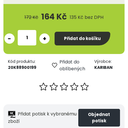
164 Kč
172 Kč
135 Kč
bez DPH
-
+
Přidat do košíku
Kód produktu:
Přidat do
Výrobce:
20K88900199
KARIBAN
oblíbených
Přidat potisk k vybranému
Objednat
potisk
zboží