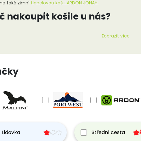
me také zimní
flanelovou košili ARDON JONAH
.
č nakoupit košile u nás?
šile jsou ideální volbou pro každého kdo hledá kvalitní oblečení 
rémiové značky
– MALFINI, ARDON, Červa, KARIBAN a Premier s dl
rovský výběr střihů
– elegantní, flanelové, pracovní i gastro ko
žnost potisku a výšivky
– ideální pro firemní oblečení s loge
ýhodné ceny
– slevy až 20 % na vybrané modely
ačky
najdete v naší nabídce košil?
nelová košile OPTIFLANNELS
benější flanelová košile pro řemeslníky a venkovní práci. Vyznaču
olnou flanelovou tkaninou pro náročné podmínky
Lidovka
Střední cesta
stupná v 6 barvách včetně zelené a světle modré
 slevou 20 % – nejprodávanější flanelová košile