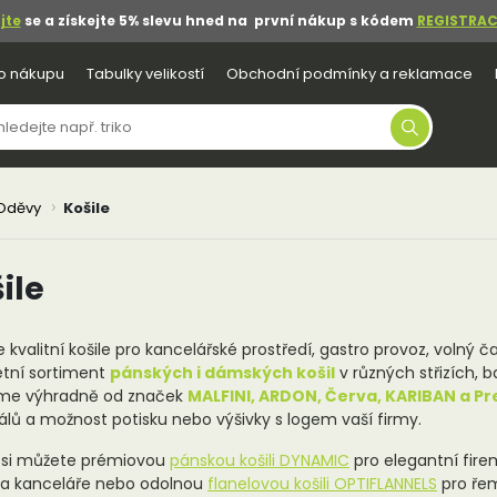
jte
se a získejte 5% slevu hned na první nákup s kódem
REGISTRAC
o nákupu
Tabulky velikostí
Obchodní podmínky a reklamace
Oděvy
Košile
ile
 kvalitní košile pro kancelářské prostředí, gastro provoz, volný 
tní sortiment
pánských i dámských košil
v různých střizích, 
me výhradně od značek
MALFINI, ARDON, Červa, KARIBAN a P
álů a možnost potisku nebo výšivky s logem vaší firmy.
 si můžete prémiovou
pánskou košili DYNAMIC
pro elegantní fire
 a kanceláře nebo odolnou
flanelovou košili OPTIFLANNELS
pro řem