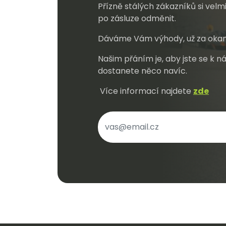
Přízně stálých zákazníků si vel
Po
Pr
po zásluze odměnit.
Dé
Dáváme Vám výhody, už za okam
Našim přáním je, aby jste se k ná
Dl
dostanete něco navíc.
Kr
Fl
Více informací najdete
zde
Stř
Pá
Pá
Dá
Do
Mož
Pr