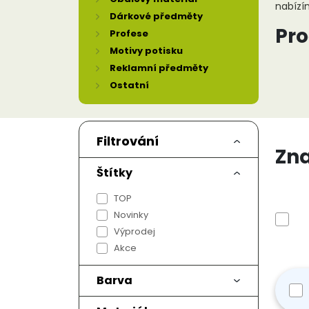
nabízí
Dárkové předměty
Pro
Profese
Motivy potisku
Reklamní předměty
Naše ko
Ostatní
P
Ob
Mo
Filtrování
V
Zn
Co 
Štítky
TOP
Fla
Novinky
Výprodej
Akce
Nejoblí
Od
Barva
Do
Se