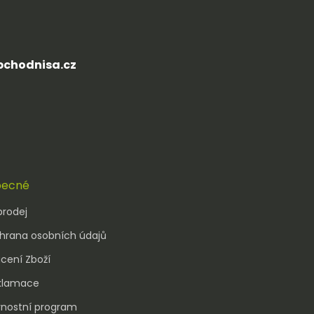
ku
chodnisa.cz
rostředí
ecné
prodej
hrana osobních údajů
cení Zboží
klamace
rnostní program