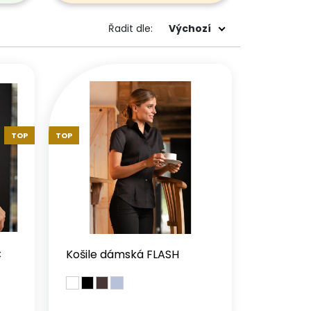
Výchozí
Řadit dle:
TOP
TOP
C
Košile dámská FLASH