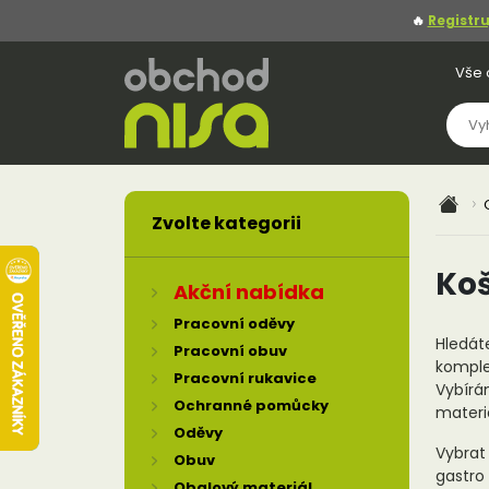
🔥
Registru
Vše 
Zvolte kategorii
Koš
Akční nabídka
Pracovní oděvy
Hledáte
Pracovní obuv
komple
Pracovní rukavice
Vybírá
Ochranné pomůcky
materi
Oděvy
Vybrat
Obuv
gastro
Obalový materiál