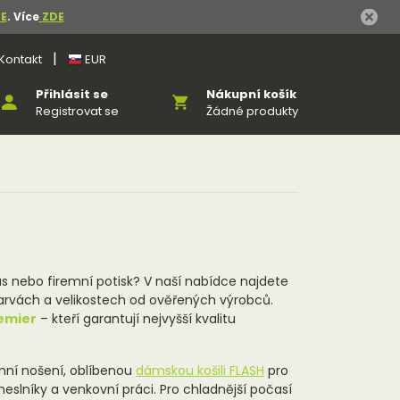
E
. Více
ZDE
|
Kontakt
EUR
Přihlásit se
Nákupní košík
Registrovat se
Žádné produkty
čas nebo firemní potisk? V naší nabídce najdete
barvách a velikostech od ověřených výrobců.
remier
– kteří garantují nejvyšší kvalitu
mní nošení, oblíbenou
dámskou košili FLASH
pro
eslníky a venkovní práci. Pro chladnější počasí