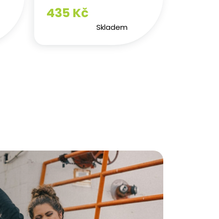
435 Kč
Skladem
očasí