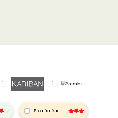
za přijatelnou cenu. Nabízíme:
ouholetou tradicí
šile
m
je se:
Pro náročné