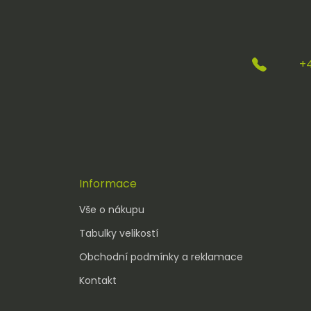
Vý
Ko
Zv
Pro
+
Koš
P
El
Do
Informace
Koš
Vše o nákupu
Tabulky velikostí
Ob
Sp
Obchodní podmínky a reklamace
Om
Kontakt
Do