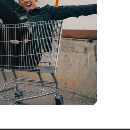
i
stro
 košile