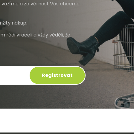
mi vážíme a za věrnost Vás chceme
lyester-bavlnové směsi
– odolnější a lépe drží tvar po praní
émiové materiály
– pro elegantní firemní a formální příležitost
lka rukávu
žitý nákup.
m rádi vraceli a vždy věděli, že
ouhý rukáv – pro celoroční elegantní nošení v kanceláři nebo ga
átký rukáv – pro letní nošení a teplé provozy
anelová košile – pro venkovní práci a chladnější podmínky
ih a velikost
Registrovat
nský klasický střih – rovný pro různé typy postavy
nský slim fit – pro elegantní moderní vzhled
mský tvarovaný střih – zvýrazňuje ženskou postavu
stupné od velikosti XS až po 5XL
nost potisku a výšivky
o firemní oblečení s logem vybírejte bavlněné nebo polyesterové