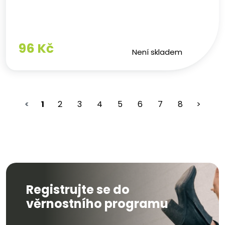
96 Kč
Není skladem
<
1
2
3
4
5
6
7
8
>
Registrujte se do
věrnostního programu