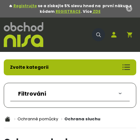
🔥
Registrujte
se a získejte 5% slevu hned na první nákup s
kódem
REGISTRACE
. Více
ZDE
Zvolte kategorii
Akční nabídka
Pracovní oděvy
Filtrování
Pracovní obuv
Pracovní rukavice
Ochranné pomůcky
Ochranné pomůcky
Ochrana sluchu
Oděvy
Obuv
Obalový materiál