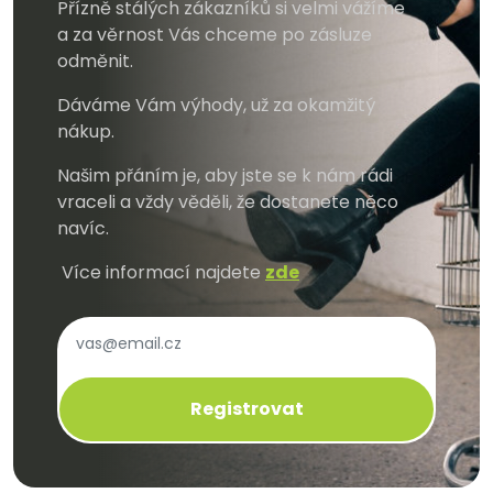
Přízně stálých zákazníků si velmi vážíme
a za věrnost Vás chceme po zásluze
odměnit.
Dáváme Vám výhody, už za okamžitý
nákup.
Našim přáním je, aby jste se k nám rádi
vraceli a vždy věděli, že dostanete něco
navíc.
Více informací najdete
zde
Registrovat