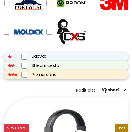
Lidovka
Střední cesta
Pro náročné
Výchozí
Řadit dle:
SLEVA 20 %
TOP