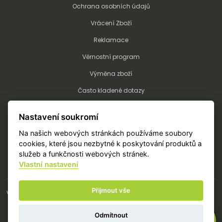
Ochrana osobních údajů
Vrácení Zboží
Reklamace
Věrnostní program
Výměna zboží
Často kladené dotazy
Kalkulátor potisku a výšivky
Nastavení soukromí
Technologie potisku a výšivky
Na našich webových stránkách používáme soubory
Objednání potisku/výšivky
cookies, které jsou nezbytné k poskytování produktů a
služeb a funkčnosti webových stránek.
Vlastní nastavení
Přijmout vše
Vše o nákupu
Tabulky velikostí
Obchodní podmínky a reklamace
Kontakt
Odmítnout