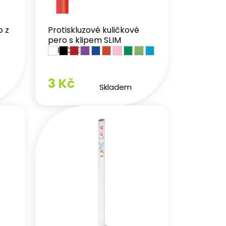
o z
Protiskluzové kuličkové
pero s klipem SLIM
STRICKER
3 Kč
Skladem