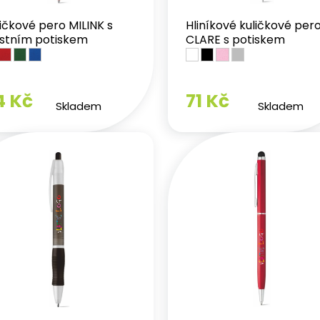
ičkové pero MILINK s
Hliníkové kuličkové per
astním potiskem
CLARE s potiskem
4 Kč
71 Kč
Skladem
Skladem