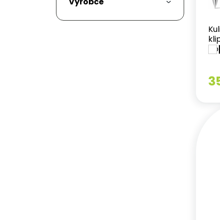
Výrobce
Ku
kl
po
3