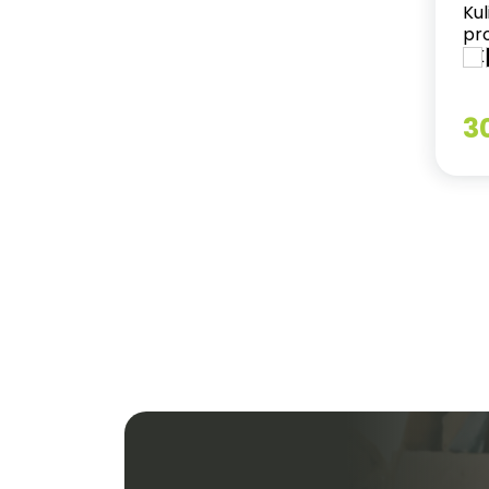
Kul
pr
BK
3