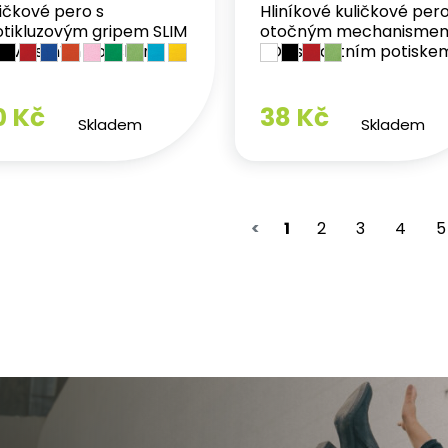
ičkové pero s
Hliníkové kuličkové pero
otikluzovým gripem SLIM
otočným mechanisme
 s vlastním potiskem
ZOE s vlastním potiske
0 Kč
38 Kč
Skladem
Skladem
<
1
2
3
4
5