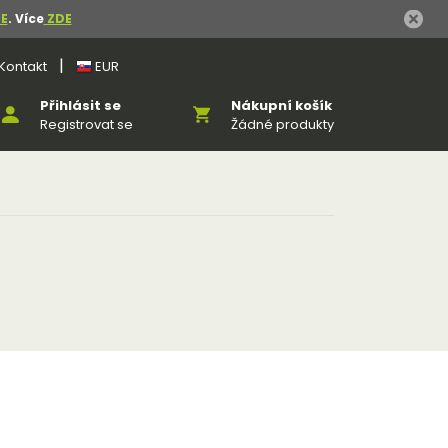
E
. Více
ZDE
|
Kontakt
EUR
Přihlásit se
Nákupní košík
Registrovat se
Žádné produkty