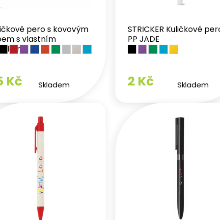
ličkové pero s kovovým
STRICKER Kuličkové per
ipem s vlastním
PP JADE
tiskem
5 Kč
2 Kč
Skladem
Skladem