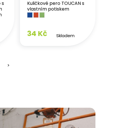
 s
Kuličkové pero TOUCAN s
m
vlastním potiskem
m
34 Kč
Skladem
>