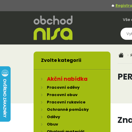
🔥
Registru
Vše 
Zvolte kategorii
PE
Akční nabídka
Pracovní oděvy
Pracovní obuv
Pracovní rukavice
Ochranné pomůcky
Oděvy
Zn
Obuv
Obalový materiál