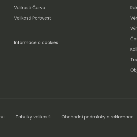
Velikosti Červa
Re
Velikosti Portwest
Vě
Vý
Ča
Informace o cookies
Kal
Tec
Obj
pu
Tabulky velikostí
Obchodní podmínky a reklamace