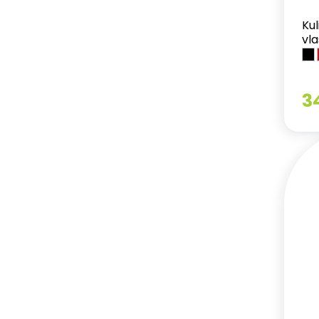
Kul
vl
3