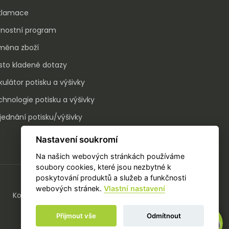
klamace
rnostní program
měna zboží
sto kladené dotazy
kulátor potisku a výšivky
hnologie potisku a výšivky
ednání potisku/výšivky
Nastavení soukromí
Na našich webových stránkách používáme
soubory cookies, které jsou nezbytné k
poskytování produktů a služeb a funkčnosti
webových stránek.
Vlastní nastavení
Kontakt
Přijmout vše
Odmítnout