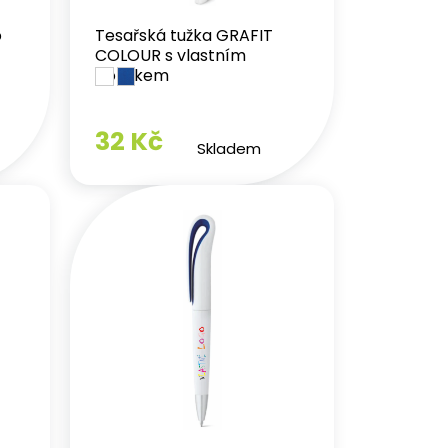
o
Tesařská tužka GRAFIT
COLOUR s vlastním
potiskem
32 Kč
Skladem