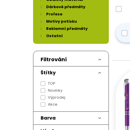
Dárkové předměty
Profese
Motivy potisku
Reklamní předměty
Ostatní
Filtrování
Štítky
TOP
Novinky
Výprodej
Akce
Barva