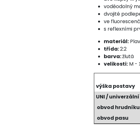
voděodolný mat
dvojité podlep
ve fluorescenč
s reflexními p
materiál:
Plav
třída:
2:2
barva:
žlutá
velikosti:
M - 
výška postavy
UNI / univerzální
obvod hrudník
obvod pasu