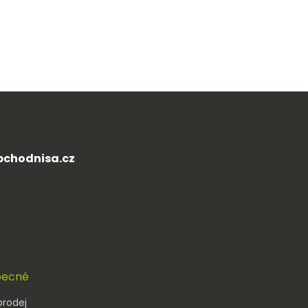
chodnisa.cz
ecné
prodej