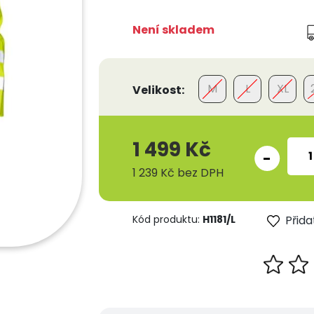
Není skladem
M
L
XL
Velikost:
1 499 Kč
-
1 239 Kč
bez DPH
Kód produktu:
H1181/L
Přida