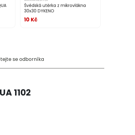
QUA
Švédská utěrka z mikrovlákna
30x30 DYKENO
10 Kč
tejte se odborníka
UA 1102