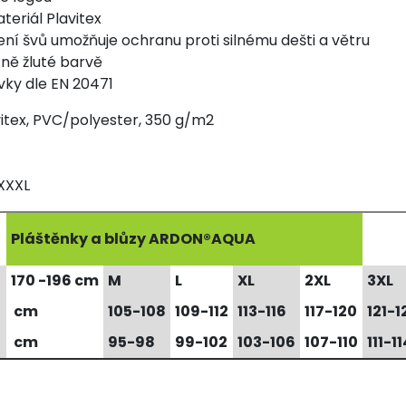
eriál Plavitex
ení švů umožňuje ochranu proti silnému dešti a větru
ně žluté barvě
rvky dle EN 20471
itex, PVC/polyester, 350 g/m2
XXXL
Pláštěnky a blůzy ARDON®AQUA
170 -196 cm
M
L
XL
2XL
3XL
u
cm
105-108
109-112
113-116
117-120
121-1
cm
95-98
99-102
103-106
107-110
111-11