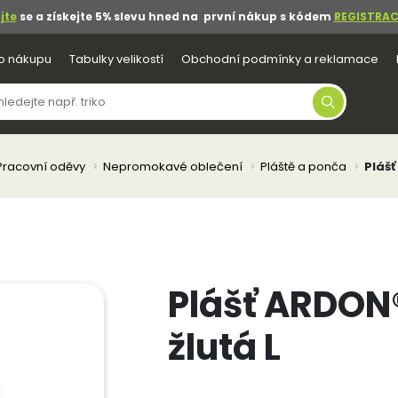
jte
se a získejte 5% slevu hned na první nákup s kódem
REGISTRAC
o nákupu
Tabulky velikostí
Obchodní podmínky a reklamace
Pracovní oděvy
Nepromokavé oblečení
Pláště a ponča
Plášť
Plášť ARDON
žlutá L