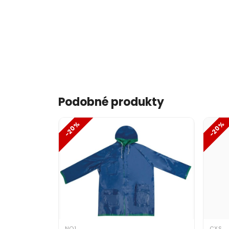
Podobné produkty
-20%
-20%
NO1
CXS