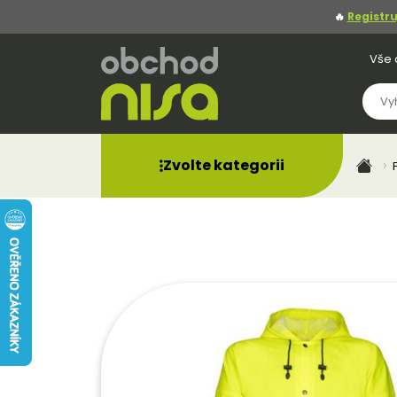
🔥
Registru
Vše 
Zvolte kategorii