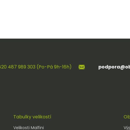
420 487 989 303 (Po-Pá 9h-16h)
podpora@ob
Tabulky velikostí
Ob
Velikosti Malfini
Vý