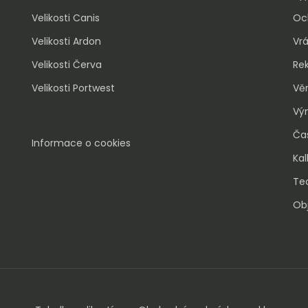
Velikosti Canis
Oc
Velikosti Ardon
Vrá
Velikosti Červa
Re
Velikosti Portwest
Vě
Vý
Ča
Informace o cookies
Kal
Tec
Obj