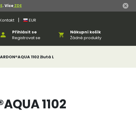
E
. Více
ZDE
|
Kontakt
EUR
Přihlásit se
Nákupní košík
Registrovat se
Žádné produkty
 ARDON®AQUA 1102 žlutá L
®AQUA 1102