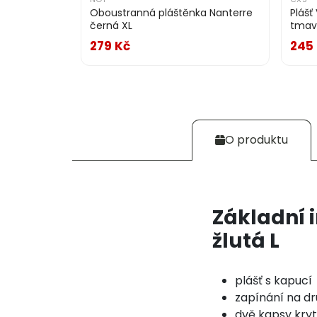
Oboustranná pláštěnka Nanterre
Plášť
černá XL
tmav
279 Kč
245
O produktu
Základní 
žlutá L
plášť s kapucí
zapínání na d
dvě kapsy kryt