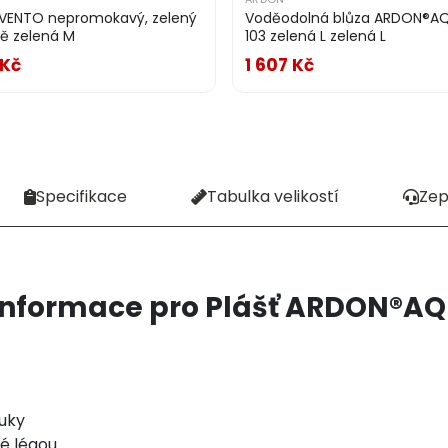
 VENTO nepromokavý, zelený
Voděodolná blůza ARDON®A
ě zelená M
103 zelená L zelená L
 Kč
1 607 Kč
Specifikace
Tabulka velikostí
Zep
informace pro Plášť ARDON®AQ
ruky
é légou