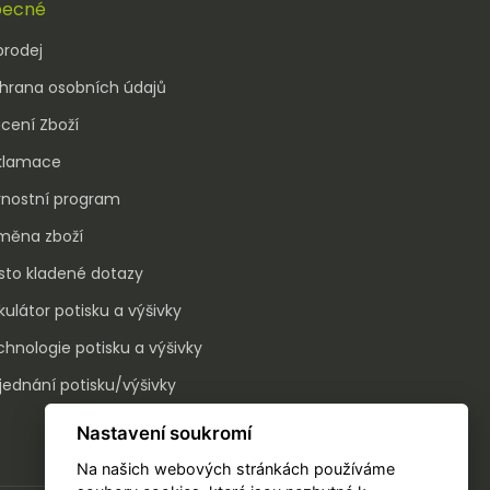
ecné
prodej
hrana osobních údajů
cení Zboží
klamace
rnostní program
měna zboží
sto kladené dotazy
kulátor potisku a výšivky
hnologie potisku a výšivky
ednání potisku/výšivky
Nastavení soukromí
Na našich webových stránkách používáme