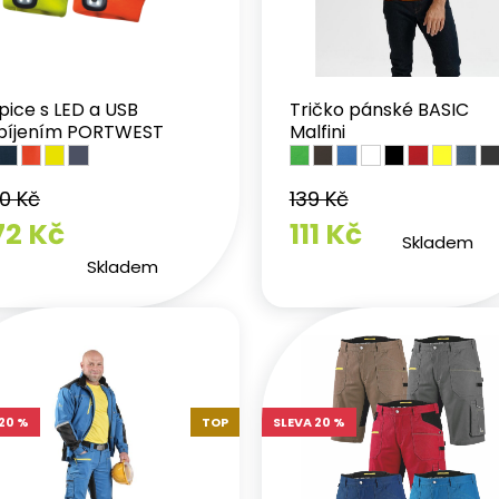
pice s LED a USB
Tričko pánské BASIC
bíjením PORTWEST
Malfini
0 Kč
139 Kč
72 Kč
111 Kč
Skladem
Skladem
20 %
TOP
SLEVA 20 %