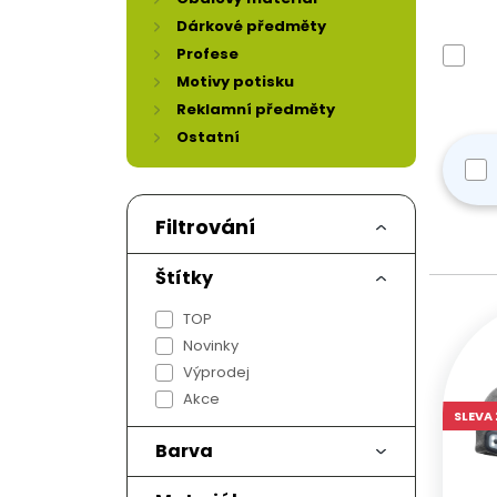
Dárkové předměty
Profese
Motivy potisku
Reklamní předměty
Ostatní
Filtrování
Štítky
TOP
Novinky
Výprodej
Akce
SLEVA 
Barva