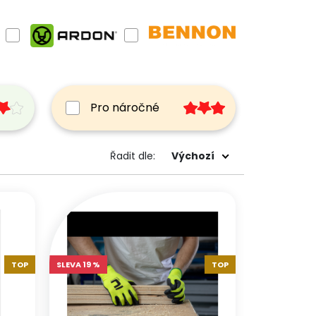
Pro náročné
Výchozí
Řadit dle:
TOP
SLEVA 19 %
TOP