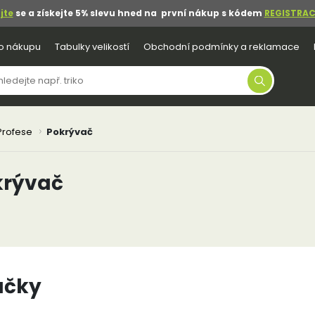
jte
se a získejte 5% slevu hned na první nákup s kódem
REGISTRAC
o nákupu
Tabulky velikostí
Obchodní podmínky a reklamace
Profese
Pokrývač
krývač
ačky