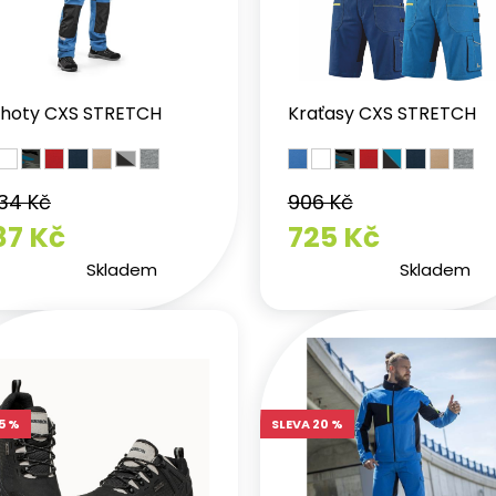
lhoty CXS STRETCH
Kraťasy CXS STRETCH
234 Kč
906 Kč
87 Kč
725 Kč
Skladem
Skladem
5 %
SLEVA 20 %