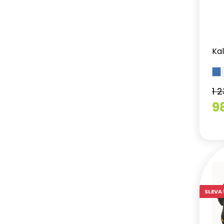
Ka
1 
9
SLEVA 