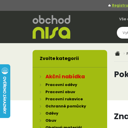
🔥
Registru
Vše 
Zvolte kategorii
Po
Akční nabídka
Pracovní oděvy
Pracovní obuv
Pracovní rukavice
Ochranné pomůcky
Oděvy
Zn
Obuv
Obalový materiál