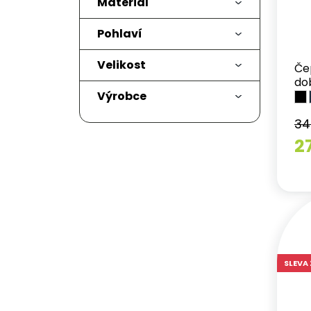
Materiál
Pohlaví
Velikost
Če
do
Výrobce
34
2
SLEVA 