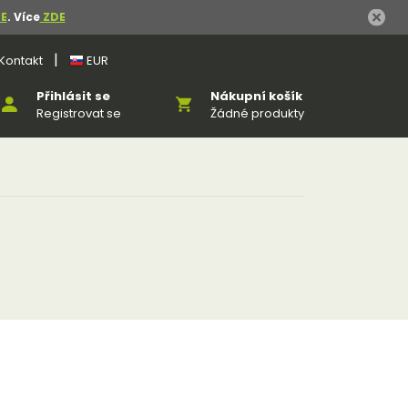
E
. Více
ZDE
|
Kontakt
EUR
Přihlásit se
Nákupní košík
Registrovat se
Žádné produkty