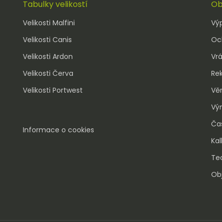
Tabulky velikostí
Ob
Velikosti Malfini
Vý
Velikosti Canis
Oc
Velikosti Ardon
Vrá
Velikosti Červa
Re
Velikosti Portwest
Vě
Vý
Ča
Informace o cookies
Kal
Tec
Obj