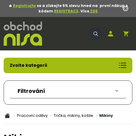
🔥
Registrujte
se a získejte 5% slevu hned na první nákup s
kódem
REGISTRACE
. Více
ZDE
Zvolte kategorii
Akční nabídka
Pracovní oděvy
Filtrování
Pracovní obuv
Pracovní rukavice
Ochranné pomůcky
Pracovní oděvy
Trička, mikiny, košile
Mikiny
Oděvy
Obuv
Obalový materiál