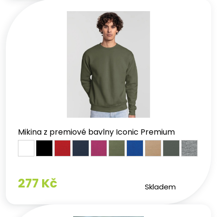
Rychlá expedice pro firemní akce a eventy
Mikiny pro venkovní práci a
outdoor
Větruodolná
softshellová bunda CASUAL
pro práci venku
Hřejivá
fleecová bunda Hi-Q
pro chladné prostředí
Vhodné pro stavbaře, techniky a venkovní pracovníky
Prémiové mikiny pro manažery a
kanceláře
Mikina z premiové bavlny Iconic Premium
Prémiová
dámská JN 795
pro elegantní kancelářské
nošení
Moderní
Australian Line EMERTON
pro profesionální
vzhled
277 Kč
Dostupné v elegantních barvách pro firemní
Skladem
reprezentaci
Přední značky pracovních mikin v