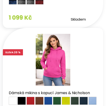
Průmyslové provozy a stavebnictví
Dostupná v 6 barvách včetně oranžové a světlé khaki
Se slevou 20 % za přijatelnou cenu
1 099 Kč
Skladem
Certifikace dle evropských norem pro pracovní oděvy
Mikina pánská CAPE
Nejoblíbenější pánská pracovní mikina. Vyznačuje se:
Kvalitní bavlnou pro maximální prodyšnost a pohodlí
SLEVA 20 %
Dostupná v desítkách barev včetně military a
mandlové
Se slevou 20 % – nejprodávanější pánská mikina
Ideální pro firemní potisk a pracovní nošení
Mikina dámská CAPE
Oblíbená dámská pracovní mikina v tvarovaném střihu.
Dámská mikina s kapucí James & Nicholson
Dostupná:
V tvarovaném střihu pro ženskou postavu