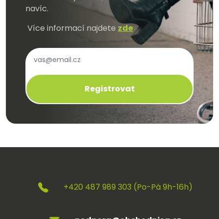
pracovních mikin?
navíc.
Ano! Při firemních objednávkách většího množství nabízíme
Více informací najdete
zde
zvýhodněné ceny. Kontaktujte nás na
podpora@obchodnisa.cz pro individuální cenovou nabídku.
Jak dlouho trvá expedice?
Veškeré pracovní mikiny skladem expedujeme do 2–5
Registrovat
pracovních dnů po celé České republice i na Slovensko.
Proč nakoupit pracovní mikiny u
nás?
✅ Dopravu zdarma nad 2 000 Kč
✅ Vrácení zboží do 14 dnů bez udání důvodu
✅ Odborné poradenství při výběru správného modelu
✅ Vybrané modely se slevou až 20 %
+420 487 989 303 (Po-Pá 9h-16h)
✅ Expedici do 2–5 pracovních dnů po celé ČR i na
Slovensko
✅ Věrnostní program s výhodami při každém nákupu