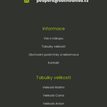
podpora@obchodnisa.cz
✅ Možnost potisku a výšivky na vybrané modely
Informace
Vše o nákupu
Tabulky velikostí
Obchodní podmínky a reklamace
Kontakt
Tabulky velikostí
Velikosti Malfini
Velikosti Canis
Velikosti Ardon