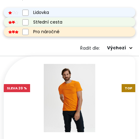
Lidovka
Střední cesta
Pro náročné
Výchozí
Řadit dle:
SLEVA 20 %
TOP