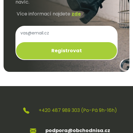
navíc.
Více informací najdete
zde
Registrovat
+420 487 989 303 (Po-Pá 9h-16h)
podpora@obchodnisa.cz