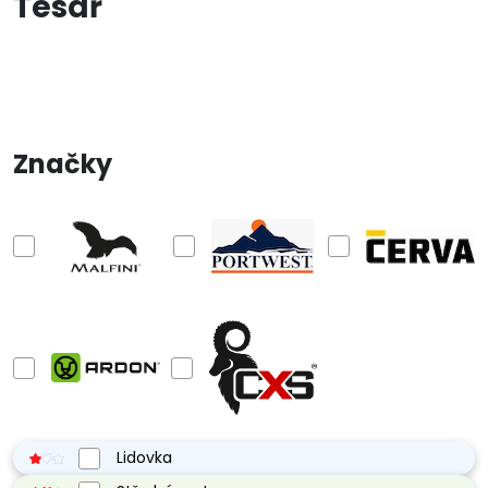
Tesař
Dárkové předměty
Profese
Motivy potisku
Reklamní předměty
Ostatní
Značky
Lidovka