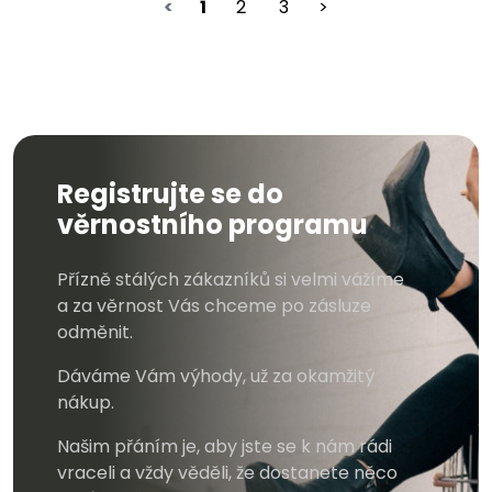
<
1
2
3
>
Registrujte se do
věrnostního programu
Přízně stálých zákazníků si velmi vážíme
a za věrnost Vás chceme po zásluze
odměnit.
Dáváme Vám výhody, už za okamžitý
nákup.
Našim přáním je, aby jste se k nám rádi
vraceli a vždy věděli, že dostanete něco