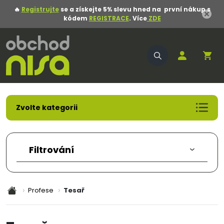
🔥
Registrujte
se a získejte 5% slevu hned na první nákup s
kódem
REGISTRACE
. Více
ZDE
Zvolte kategorii
Akční nabídka
Pracovní oděvy
Filtrování
Pracovní obuv
Pracovní rukavice
Ochranné pomůcky
Profese
Tesař
Oděvy
Obuv
Obalový materiál