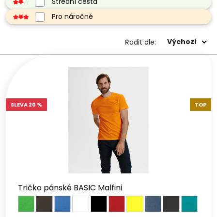
Střední cesta
Pro náročné
Výchozí
Řadit dle:
SLEVA 20 %
TOP
Tričko pánské BASIC Malfini