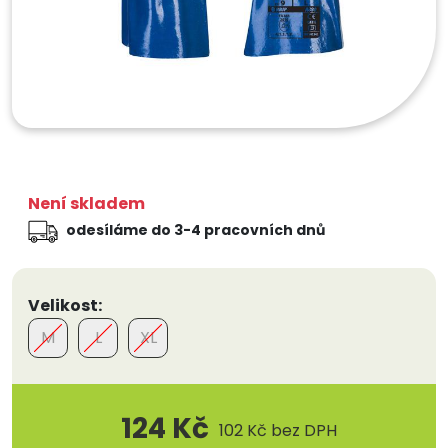
Není skladem
odesíláme do 3-4 pracovních dnů
Velikost:
M
L
XL
124 Kč
102 Kč
bez DPH