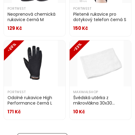
PORTWEST
PORTWEST
Neoprenová chemická
Pletené rukavice pro
rukavice černá M
dotykový telefon černá S
129 Kč
150 Kč
-20%
-33%
PORTWEST
MAXIMALSHOP
Odolné rukavice High
Švédská utěrka z
Performance černá L
mikrovlákna 30x30
DYKENO
171 Kč
10 Kč