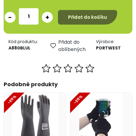
-
+
Přidat do košíku
Kód produktu:
Přidat do
Výrobce:
A880BLUL
PORTWEST
oblíbených
Podobné produkty
-20%
-20%