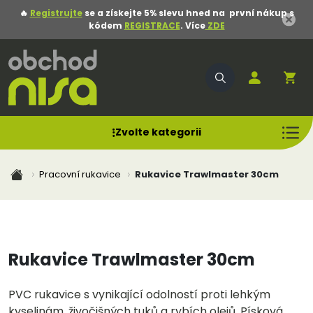
🔥
Registrujte
se a získejte 5% slevu hned na první nákup s
kódem
REGISTRACE
. Více
ZDE
Zvolte kategorii
Pracovní rukavice
Rukavice Trawlmaster 30cm
Rukavice Trawlmaster 30cm
PVC rukavice s vynikající odolností proti lehkým
kyselinám, živočišných tuků a rybích olejů. Písková